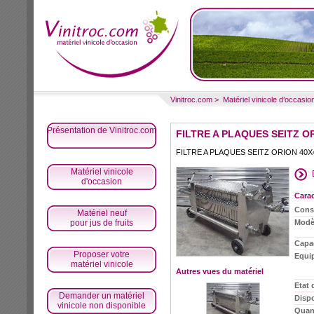
Vinitroc.com
>
Matériel vinicole d’occasio
Présentation de Vinitroc.com
FILTRE A PLAQUES SEITZ OR
FILTRE A PLAQUES SEITZ ORION 40X4
Matériel vinicole
d'occasion
Carac
Cons
Matériel neuf
pour jus de fruits
Modè
Capa
Proposer votre
Equi
matériel vinicole
Autres vues du matériel
Etat 
Demander un matériel
Dispo
vinicole non disponible
Quant